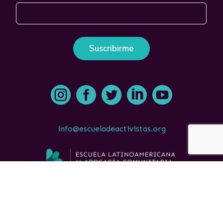





info@escueladeactivistas.org
© Todos los derechos de las imágenes están reservados a la
Comunidad Latinoamericana de Empoderamiento Jurídico,
Namati y ACIJ.