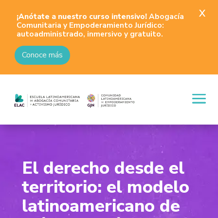
X
¡Anótate a nuestro curso intensivo!
Abogacía
Comunitaria y Empoderamiento Jurídico:
autoadministrado, inmersivo y gratuito.
Conoce más
El derecho desde el
territorio: el modelo
latinoamericano de