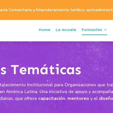
cía Comunitaria y Empoderamiento Jurídico: autoadministra
Home
La escuela
Formación
as Temáticas
alecimiento Institucional para Organizaciones que tra
en América Latina. Una iniciativa de apoyo y acompañ
dianas, que ofrece
capacitación
,
mentoreo
y el
diseño