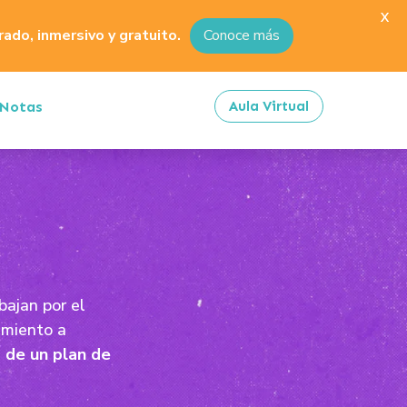
X
do, inmersivo y gratuito.
Conoce más
Aula Virtual
Notas
bajan por el
amiento a
 de un plan de