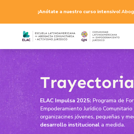
¡Anótate a nuestro curso intensivo!
Aboga
Trayectori
ELAC Impulsa 2025:
Programa de Fort
Empoderamiento Jurídico Comunitario 
organizacines jóvenes, pequeñas y me
desarrollo institucional
a medida.