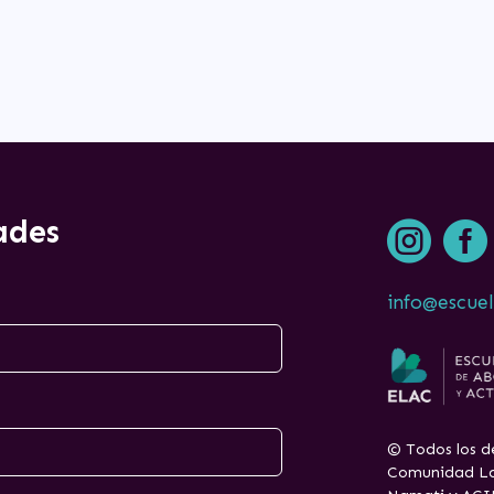
ades


info@escuel
© Todos los d
Comunidad La